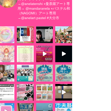
→@anelatenshi
⭐︎曼荼羅アート専
用→ @mandaranela
⭐︎パステル和
（NAGOMI）アート専用
→@anelart.pastel
#大分市