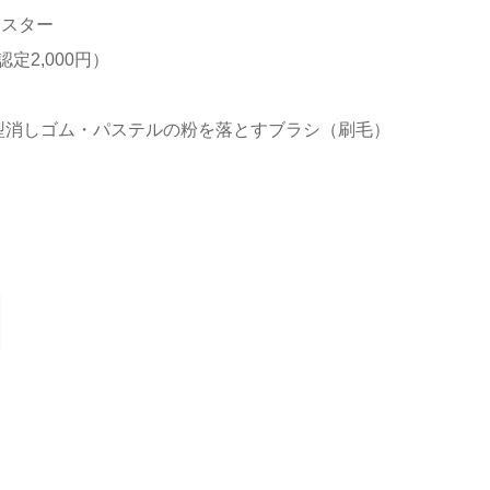
イスター
認定2,000円）
型消しゴム・パステルの粉を落とすブラシ（刷毛）