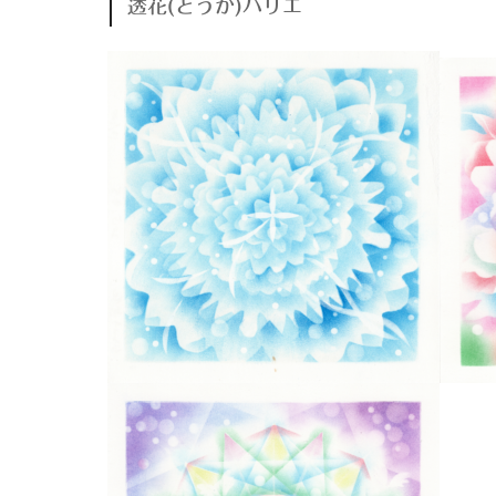
透花(とうか)バリエ