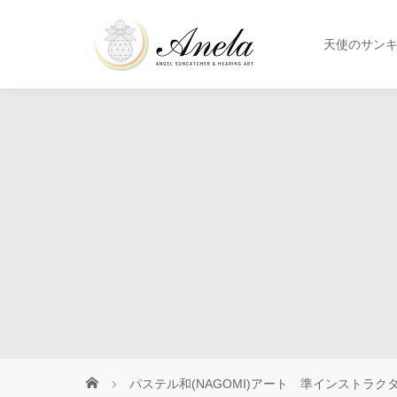
天使のサン
パステル和(NAGOMI)アート 準インストラク