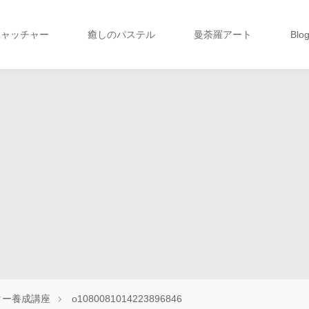
キャッチャー
癒しのパステル
曼荼羅アート
Blo
ター養成講座
o1080081014223896846