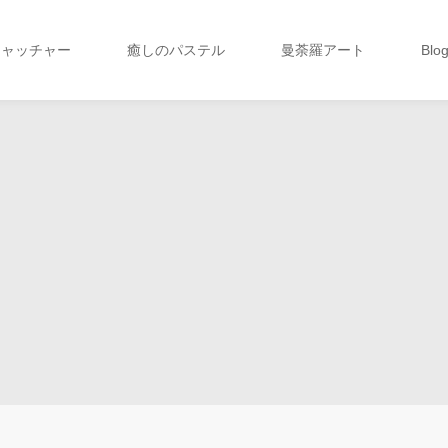
キャッチャー
癒しのパステル
曼荼羅アート
Blo