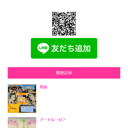
関連記事
初詣
アートな一日♪