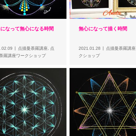
中になって無心になる時間
無心になって描く時間
,
.02.09
点描曼荼羅講座
点
2021.01.28
点描曼荼羅講座
荼羅講座ワークショップ
クショップ