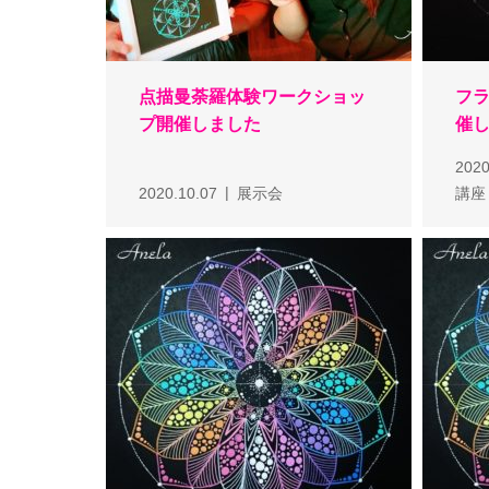
点描曼荼羅体験ワークショッ
フ
プ開催しました
催
2020
2020.10.07
展示会
講座