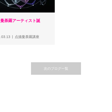
描曼荼羅アーティスト誕
！
.03.13
点描曼荼羅講座
次のブログ一覧