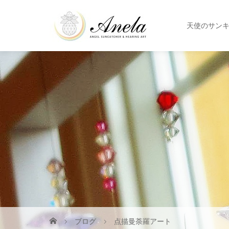
天使のサン
ブログ
点描曼荼羅アート