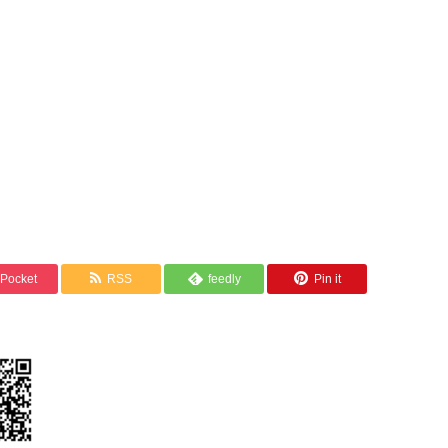
Pocket
RSS
feedly
Pin it