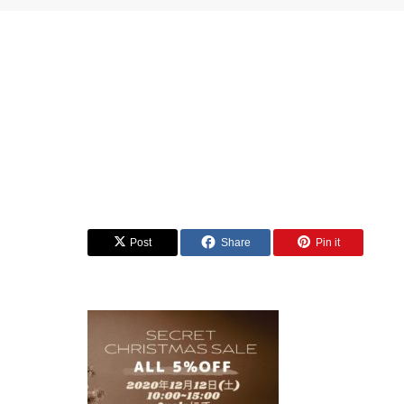
Post
Share
Pin it