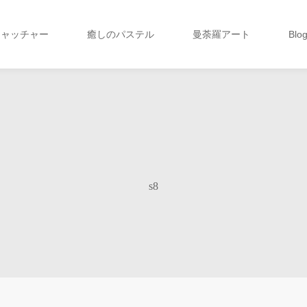
キャッチャー
癒しのパステル
曼荼羅アート
Blo
s8