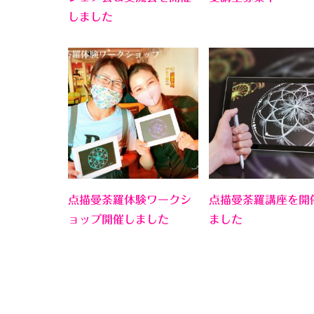
しました
点描曼荼羅体験ワークシ
点描曼荼羅講座を開
ョップ開催しました
ました