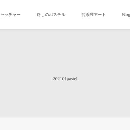
キャッチャー
癒しのパステル
曼荼羅アート
Blo
202101pastel