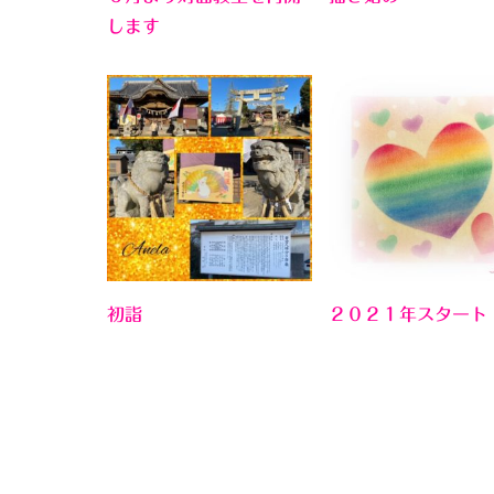
します
初詣
２０２１年スタート