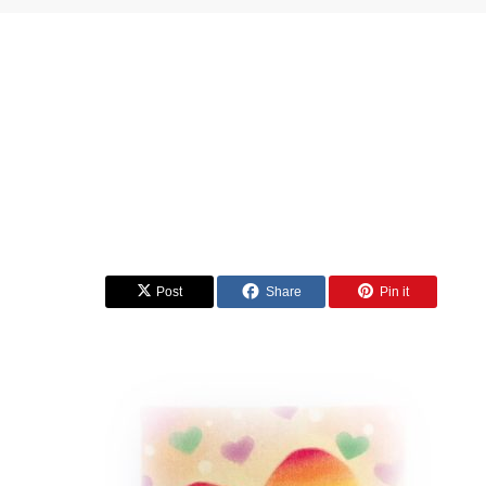
Post
Share
Pin it