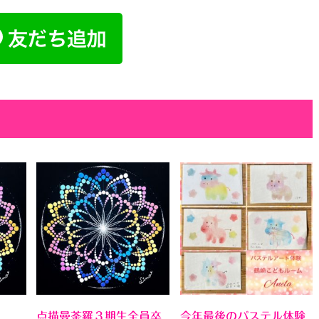
点描曼荼羅３期生全員卒
今年最後のパステル体験