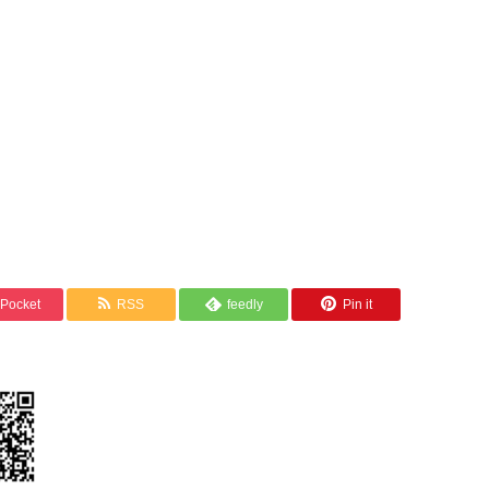
Pocket
RSS
feedly
Pin it