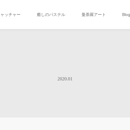
キャッチャー
癒しのパステル
曼荼羅アート
Blo
2020.01