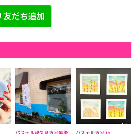
パステル津久見教室最後
パステル教室 in