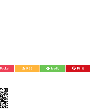
Pocket
RSS
feedly
Pin it