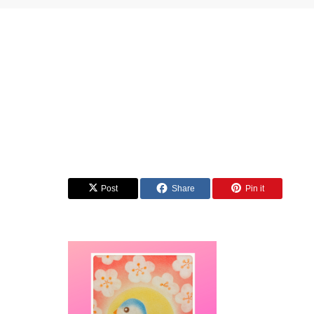
Post
Share
Pin it