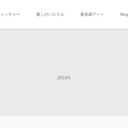
キャッチャー
癒しのパステル
曼荼羅アート
Blo
202101