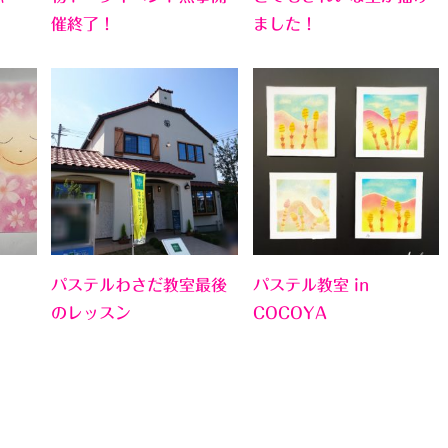
催終了！
ました！
パステルわさだ教室最後
パステル教室 in
のレッスン
COCOYA