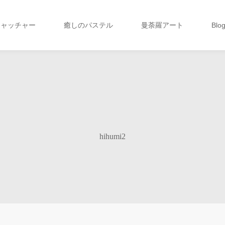
キャッチャー
癒しのパステル
曼荼羅アート
Blo
hihumi2