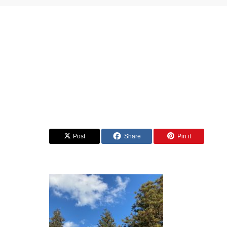
Post
Share
Pin it