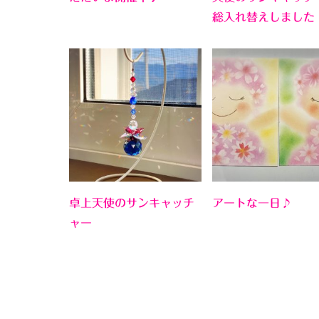
総入れ替えしました
卓上天使のサンキャッチ
アートな一日♪
ャー