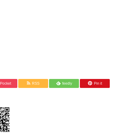
Pocket
RSS
feedly
Pin it