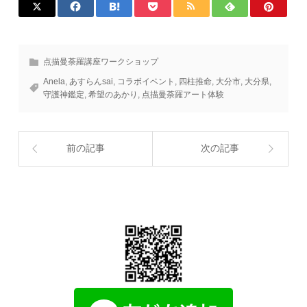
点描曼荼羅講座ワークショップ
Anela
,
あすらんsai
,
コラボイベント
,
四柱推命
,
大分市
,
大分県
,
守護神鑑定
,
希望のあかり
,
点描曼荼羅アート体験
前の記事
次の記事