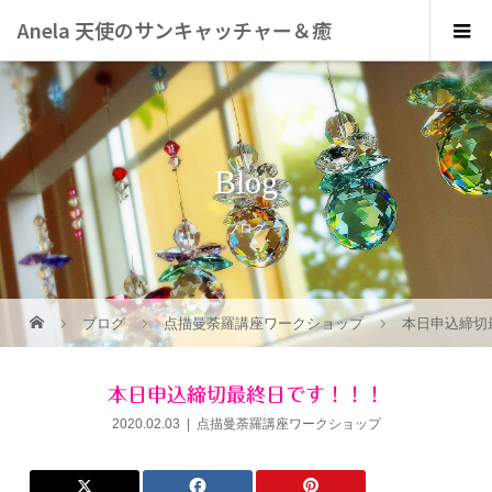
Anela 天使のサンキャッチャー＆癒
しのアート
Blog
ブログ
ブログ
点描曼荼羅講座ワークショップ
本日申込締切
本日申込締切最終日です！！！
2020.02.03
点描曼荼羅講座ワークショップ